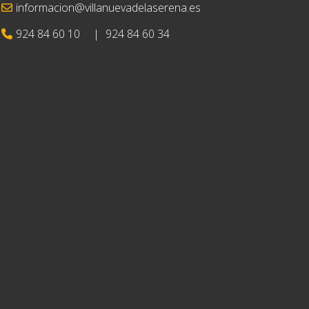
informacion@villanuevadelaserena.es
924 84 60 10
|
924 84 60 34