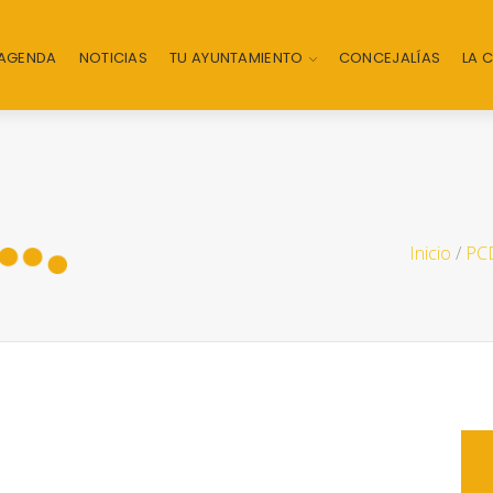
AGENDA
NOTICIAS
TU AYUNTAMIENTO
CONCEJALÍAS
LA 
Inicio
/
PCD