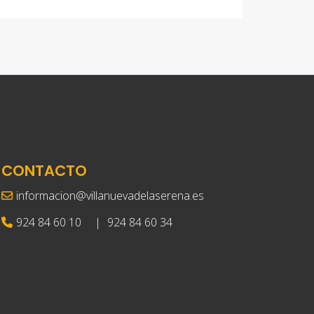
CONTACTO
informacion@villanuevadelaserena.es
924 84 60 10
|
924 84 60 34