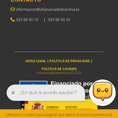
informacion@villanuevadelaserena.es
|
924 84 60 10
924 84 60 34
AVISO LEGAL
|
POLÍTICA DE PRIVACIDAD
|
POLÍTICA DE COOKIES
villanuevadelaserena.es © 2025
Utilizamos cookies para asegurar que damos la mejor experiencia al