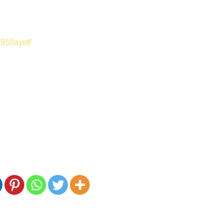
950a.pdf
: