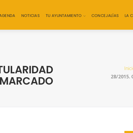
AGENDA
NOTICIAS
TU AYUNTAMIENTO
CONCEJALÍAS
LA 
ITULARIDAD
Inic
28/2015.
25 MARCADO