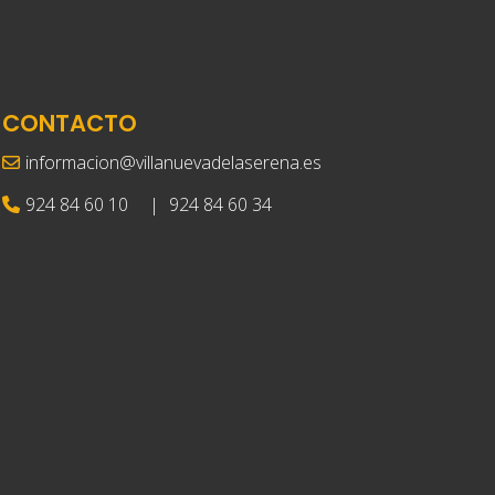
CONTACTO
informacion@villanuevadelaserena.es
924 84 60 10
|
924 84 60 34