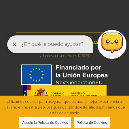
AVISO LEGAL
|
POLÍTICA DE PRIVACIDAD
|
POLÍTICA DE COOKIES
villanuevadelaserena.es © 2025
Utilizamos cookies para asegurar que damos la mejor experiencia al
usuario en nuestra web. Si sigues utilizando este sitio asumiremos que
estás de acuerdo.
Acepto la Política de Cookies
Política de Cookies