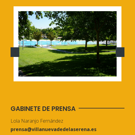
GABINETE DE PRENSA
Lola Naranjo Fernández
prensa@villanuevadedelaserena.es