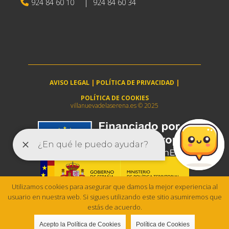
|
924 84 60 10
924 84 60 34
AVISO LEGAL
|
POLÍTICA DE PRIVACIDAD
|
POLÍTICA DE COOKIES
villanuevadelaserena.es © 2025
Utilizamos cookies para asegurar que damos la mejor experiencia al
usuario en nuestra web. Si sigues utilizando este sitio asumiremos que
estás de acuerdo.
Acepto la Política de Cookies
Política de Cookies