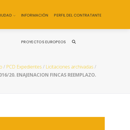
CIUDAD
INFORMACIÓN
PERFIL DEL CONTRATANTE
PROYECTOS EUROPEOS
io
/
PCD Expedientes
/
Licitaciones archivadas
/
016/20. ENAJENACION FINCAS REEMPLAZO.