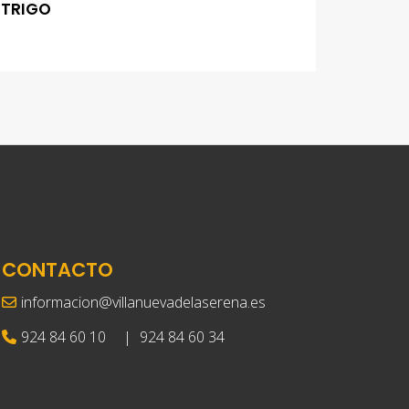
TRIGO
CONTACTO
informacion@villanuevadelaserena.es
924 84 60 10
|
924 84 60 34