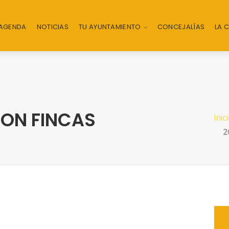
AGENDA
NOTICIAS
TU AYUNTAMIENTO
CONCEJALÍAS
LA 
ION FINCAS
Inic
2