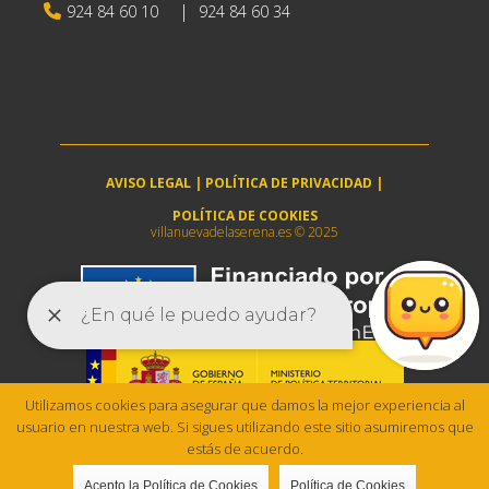
|
924 84 60 10
924 84 60 34
AVISO LEGAL
|
POLÍTICA DE PRIVACIDAD
|
POLÍTICA DE COOKIES
villanuevadelaserena.es © 2025
Utilizamos cookies para asegurar que damos la mejor experiencia al
usuario en nuestra web. Si sigues utilizando este sitio asumiremos que
estás de acuerdo.
Acepto la Política de Cookies
Política de Cookies