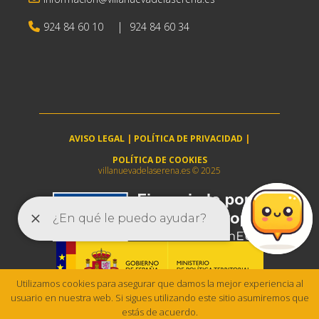
|
924 84 60 10
924 84 60 34
AVISO LEGAL
|
POLÍTICA DE PRIVACIDAD
|
POLÍTICA DE COOKIES
villanuevadelaserena.es © 2025
Utilizamos cookies para asegurar que damos la mejor experiencia al
usuario en nuestra web. Si sigues utilizando este sitio asumiremos que
estás de acuerdo.