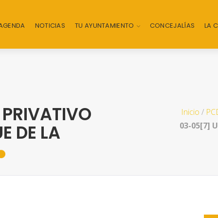
AGENDA
NOTICIAS
TU AYUNTAMIENTO
CONCEJALÍAS
LA 
 PRIVATIVO
Inicio
/
PCD
03-05[7] 
E DE LA