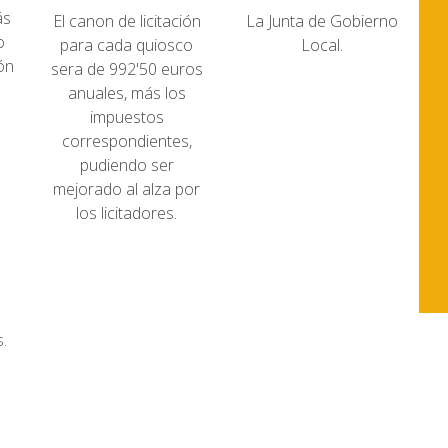
ás
El canon de licitación
La Junta de Gobierno
o
para cada quiosco
Local.
ión
sera de 992'50 euros
anuales, más los
impuestos
correspondientes,
pudiendo ser
mejorado al alza por
los licitadores.
.