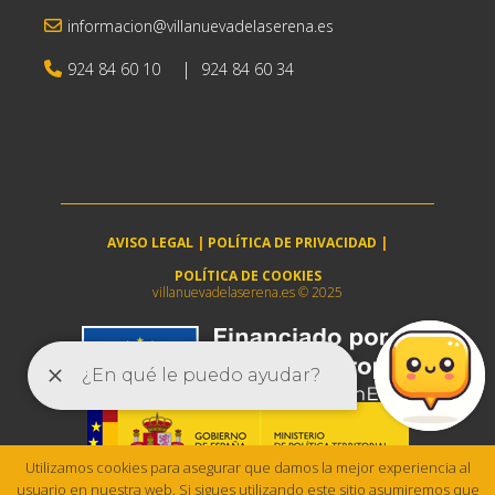
informacion@villanuevadelaserena.es
|
924 84 60 10
924 84 60 34
AVISO LEGAL
|
POLÍTICA DE PRIVACIDAD
|
POLÍTICA DE COOKIES
villanuevadelaserena.es © 2025
Utilizamos cookies para asegurar que damos la mejor experiencia al
usuario en nuestra web. Si sigues utilizando este sitio asumiremos que