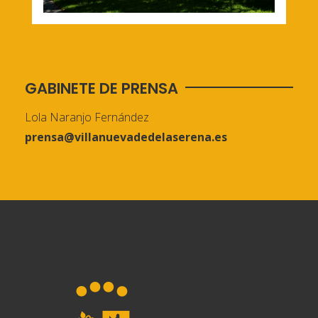
GABINETE DE PRENSA
Lola Naranjo Fernández
prensa@villanuevadedelaserena.es