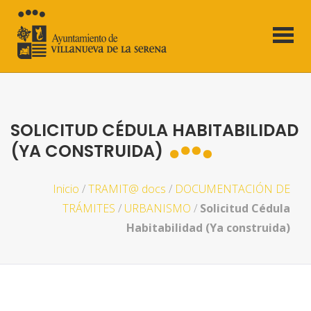
SOLICITUD CÉDULA HABITABILIDAD
(YA CONSTRUIDA)
Inicio
/
TRAMIT@ docs
/
DOCUMENTACIÓN DE
TRÁMITES
/
URBANISMO
/
Solicitud Cédula
Habitabilidad (Ya construida)