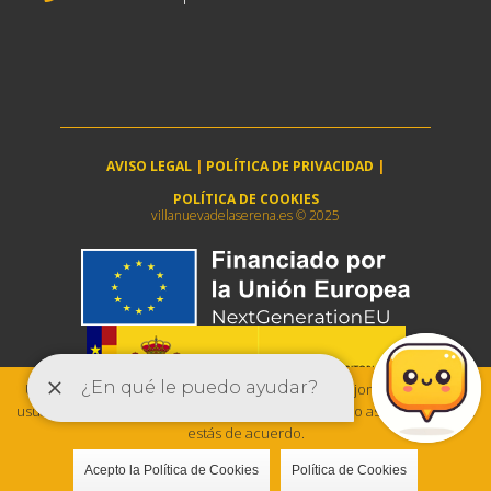
AVISO LEGAL
|
POLÍTICA DE PRIVACIDAD
|
POLÍTICA DE COOKIES
villanuevadelaserena.es © 2025
Utilizamos cookies para asegurar que damos la mejor experiencia al
usuario en nuestra web. Si sigues utilizando este sitio asumiremos que
estás de acuerdo.
Acepto la Política de Cookies
Política de Cookies