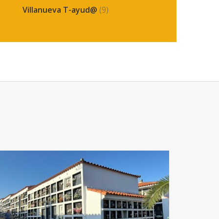
Villanueva T-ayud@
(9)