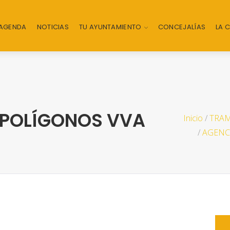
AGENDA
NOTICIAS
TU AYUNTAMIENTO
CONCEJALÍAS
LA 
 POLÍGONOS VVA
Inicio
/
TRAM
/
AGENC