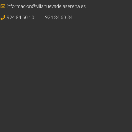
informacion@villanuevadelaserena.es
924 84 60 10
|
924 84 60 34