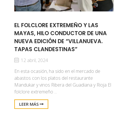
EL FOLCLORE EXTREMEÑO Y LAS
MAYAS, HILO CONDUCTOR DE UNA
NUEVA EDICIÓN DE “VILLANUEVA.
TAPAS CLANDESTINAS”
12 abril, 2024
En esta ocasión, ha sido en el mercado de
abastos con los platos del restaurante
Mandukar y vinos Ribera del Guadiana y Rioja El
folclore extremeño ...
LEER MÁS