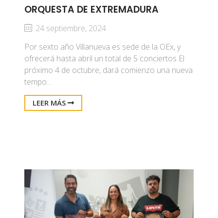
ORQUESTA DE EXTREMADURA
24 septiembre, 2024
Por sexto año Villanueva es sede de la OEx, y
ofrecerá hasta abril un total de 5 conciertos El
próximo 4 de octubre, dará comienzo una nueva
tempo...
LEER MÁS