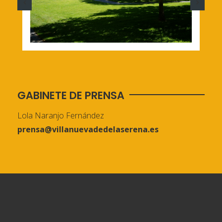
GABINETE DE PRENSA
Lola Naranjo Fernández
prensa@villanuevadedelaserena.es