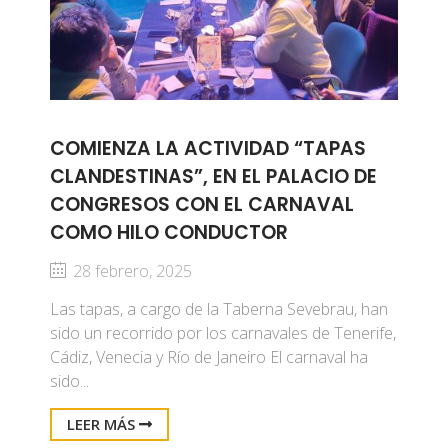
COMIENZA LA ACTIVIDAD “TAPAS
CLANDESTINAS”, EN EL PALACIO DE
CONGRESOS CON EL CARNAVAL
COMO HILO CONDUCTOR
28 febrero, 2025
Las tapas, a cargo de la Taberna Sevebrau, han
sido un recorrido por los carnavales de Tenerife,
Cádiz, Venecia y Río de Janeiro El carnaval ha
sido...
LEER MÁS