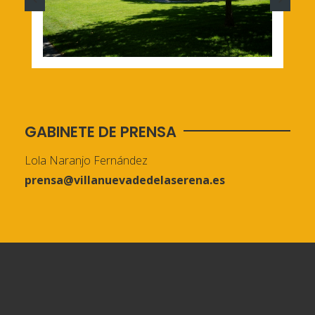
GABINETE DE PRENSA
Lola Naranjo Fernández
prensa@villanuevadedelaserena.es