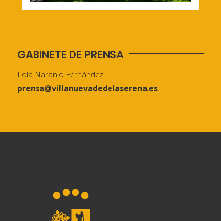
GABINETE DE PRENSA
Lola Naranjo Fernández
prensa@villanuevadedelaserena.es