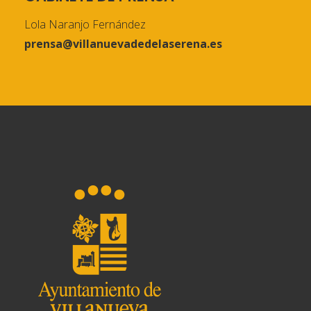
Lola Naranjo Fernández
prensa@villanuevadedelaserena.es