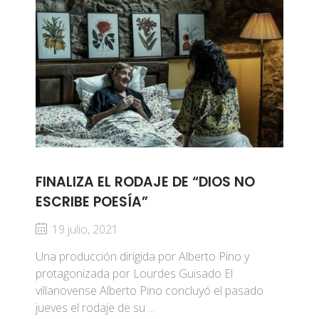
FINALIZA EL RODAJE DE “DIOS NO
ESCRIBE POESÍA”
19 julio, 2021
Una producción dirigida por Alberto Pino y
protagonizada por Lourdes Guisado El
villanovense Alberto Pino concluyó el pasado
jueves el rodaje de su ...