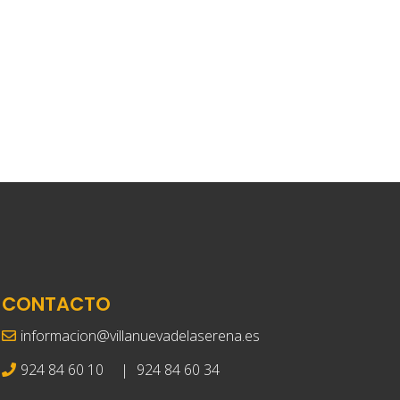
CONTACTO
informacion@villanuevadelaserena.es
924 84 60 10
|
924 84 60 34