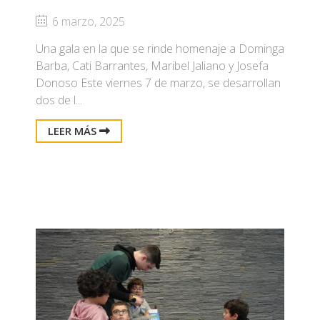
6 marzo, 2025
Una gala en la que se rinde homenaje a Dominga
Barba, Cati Barrantes, Maribel Jaliano y Josefa
Donoso Este viernes 7 de marzo, se desarrollan
dos de l...
LEER MÁS