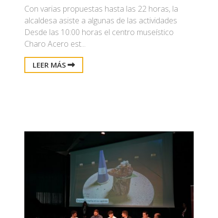
Con varias propuestas hasta las 22 horas, la
alcaldesa asiste a algunas de las actividades
Desde las 10:00 horas el centro museístico
Charo Acero est...
LEER MÁS