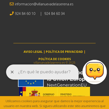
informacion@villanuevadelaserena.es
|
924 84 60 10
924 84 60 34
AVISO LEGAL
|
POLÍTICA DE PRIVACIDAD
|
POLÍTICA DE COOKIES
villanuevadelaserena.es © 2025
Utilizamos cookies para asegurar que damos la mejor experiencia al
usuario en nuestra web. Si sigues utilizando este sitio asumiremos que