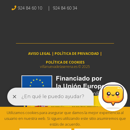
|
924 84 60 10
924 84 60 34
AVISO LEGAL
|
POLÍTICA DE PRIVACIDAD
|
POLÍTICA DE COOKIES
villanuevadelaserena.es © 2025
Utilizamos cookies para asegurar que damos la mejor experiencia al
usuario en nuestra web. Si sigues utilizando este sitio asumiremos que
estás de acuerdo.