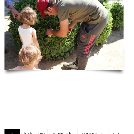
Tags:
5 de junio
actividades
concienciar
día