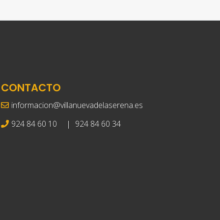
CONTACTO
informacion@villanuevadelaserena.es
924 84 60 10
|
924 84 60 34