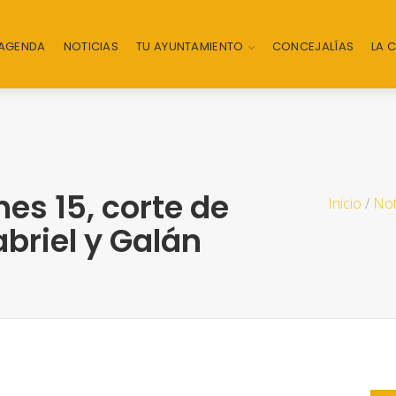
AGENDA
NOTICIAS
TU AYUNTAMIENTO
CONCEJALÍAS
LA 
rnes 15, corte de
Inicio
/
Not
abriel y Galán