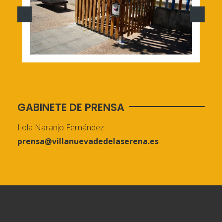
GABINETE DE PRENSA
Lola Naranjo Fernández
prensa@villanuevadedelaserena.es