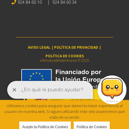
|
924 84 60 10
924 84 60 34
AVISO LEGAL
|
POLÍTICA DE PRIVACIDAD
|
POLÍTICA DE COOKIES
villanuevadelaserena.es © 2025
Utilizamos cookies para asegurar que damos la mejor experiencia al
usuario en nuestra web. Si sigues utilizando este sitio asumiremos que
estás de acuerdo.
Acepto la Política de Cookies
Política de Cookies