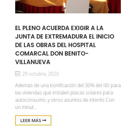
EL PLENO ACUERDA EXIGIR A LA
JUNTA DE EXTREMADURA EL INICIO
DE LAS OBRAS DEL HOSPITAL
COMARCAL DON BENITO-
VILLANUEVA
29 octubre, 2020
Además de una bonificación del 30% del IBI para
las viviendas que instalen placas solares para
autoconsumo, y otros asuntos de interés Con
un minut...
LEER MÁS