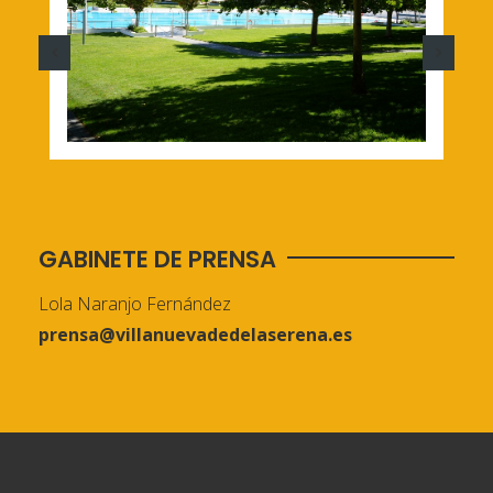
GABINETE DE PRENSA
Lola Naranjo Fernández
prensa@villanuevadedelaserena.es