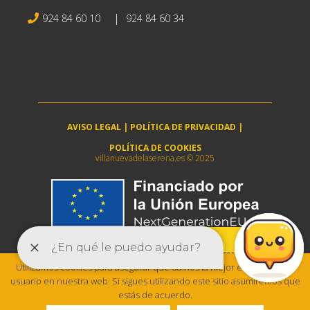
|
924 84 60 10
924 84 60 34
AVISO LEGAL
|
POLÍTICA DE PRIVACIDAD
|
POLÍTICA DE COOKIES
villanuevadelaserena.es © 2025
Utilizamos cookies para asegurar que damos la mejor experiencia al
usuario en nuestra web. Si sigues utilizando este sitio asumiremos que
estás de acuerdo.