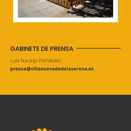
GABINETE DE PRENSA
Lola Naranjo Fernández
prensa@villanuevadedelaserena.es