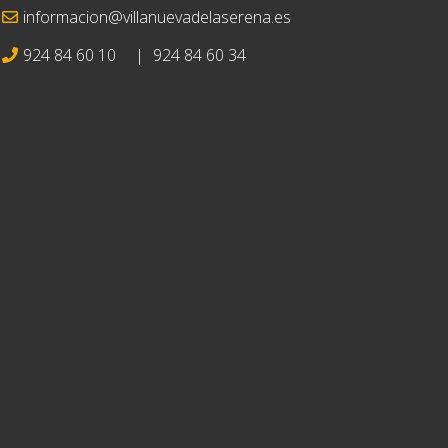
informacion@villanuevadelaserena.es
924 84 60 10
|
924 84 60 34