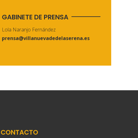
GABINETE DE PRENSA
Lola Naranjo Fernández
prensa@villanuevadedelaserena.es
CONTACTO