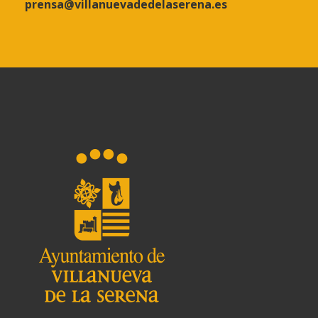
prensa@villanuevadedelaserena.es