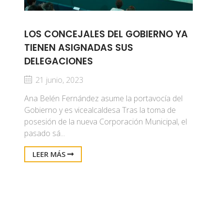
LOS CONCEJALES DEL GOBIERNO YA
TIENEN ASIGNADAS SUS
DELEGACIONES
21 junio, 2023
Ana Belén Fernández asume la portavocía del
Gobierno y es vicealcaldesa Tras la toma de
posesión de la nueva Corporación Municipal, el
pasado sá...
LEER MÁS