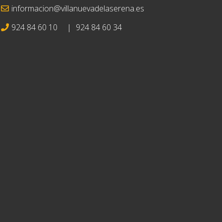
informacion@villanuevadelaserena.es
924 84 60 10
|
924 84 60 34