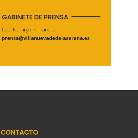
GABINETE DE PRENSA
Lola Naranjo Fernández
prensa@villanuevadedelaserena.es
CONTACTO