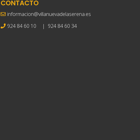
CONTACTO
informacion@villanuevadelaserena.es
924 84 60 10
|
924 84 60 34