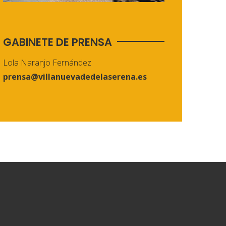
GABINETE DE PRENSA
Lola Naranjo Fernández
prensa@villanuevadedelaserena.es