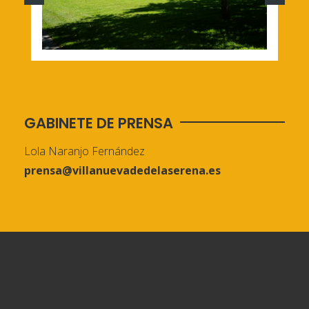
GABINETE DE PRENSA
Lola Naranjo Fernández
prensa@villanuevadedelaserena.es