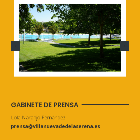
GABINETE DE PRENSA
Lola Naranjo Fernández
prensa@villanuevadedelaserena.es