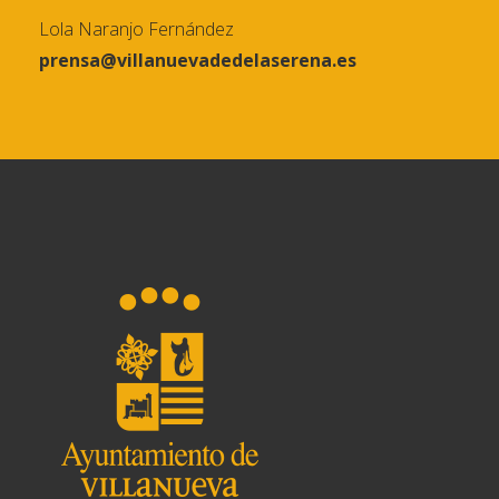
Lola Naranjo Fernández
prensa@villanuevadedelaserena.es