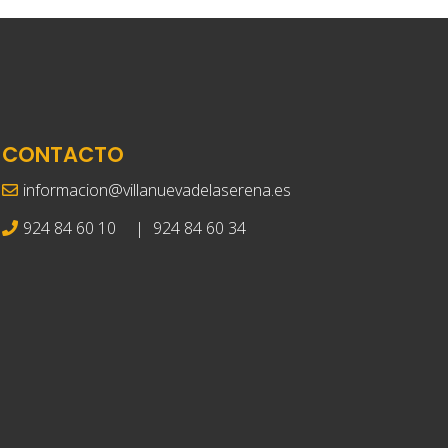
CONTACTO
informacion@villanuevadelaserena.es
924 84 60 10
|
924 84 60 34