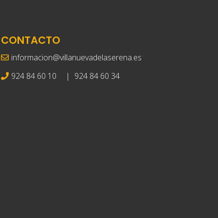
CONTACTO
informacion@villanuevadelaserena.es
924 84 60 10
|
924 84 60 34