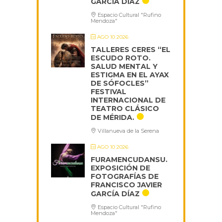
GARCÍA DÍAZ
Espacio Cultural "Rufino
Mendoza"
AGO 10 2026
TALLERES CERES “EL
ESCUDO ROTO.
SALUD MENTAL Y
ESTIGMA EN EL AYAX
DE SÓFOCLES”
FESTIVAL
INTERNACIONAL DE
TEATRO CLÁSICO
DE MÉRIDA.
Villanueva de la Serena
AGO 10 2026
FURAMENCUDANSU.
EXPOSICIÓN DE
FOTOGRAFÍAS DE
FRANCISCO JAVIER
GARCÍA DÍAZ
Espacio Cultural "Rufino
Mendoza"