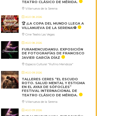
TEATRO CLÁSICO DE MÉRIDA.
Villanueva de la Serena
AGO 08 2026
🏆 ¡LA COPA DEL MUNDO LLEGA A
VILLANUEVA DE LA SERENA!⚽
Cine Teatro Las Vegas
AGO 08 2026
FURAMENCUDANSU. EXPOSICIÓN
DE FOTOGRAFÍAS DE FRANCISCO
JAVIER GARCÍA DÍAZ
Espacio Cultural "Rufino Mendoza"
AGO 09 2026
TALLERES CERES “EL ESCUDO
ROTO. SALUD MENTAL Y ESTIGMA
EN EL AYAX DE SÓFOCLES”
FESTIVAL INTERNACIONAL DE
TEATRO CLÁSICO DE MÉRIDA.
Villanueva de la Serena
AGO 09 2026