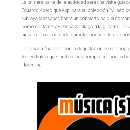
La primera parte de la actividad será una visita gui
Eduardo Acero que explicará su colección “Museo del
subraya Mansanet, habrá un concierto bajo el nombre 
como cantante y Rebeca Santiago a la guitarra. Las 
piezas con un marcado carácter poético de composi
La jornada finalizará con la degustación de una co
Almendralejo que también se acompañará con un boca
Florentina.