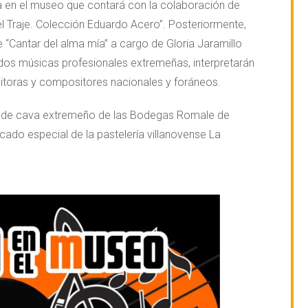
ada en el museo que contará con la colaboración de
 Traje. Colección Eduardo Acero”. Posteriormente,
“Cantar del alma mía” a cargo de Gloria Jaramillo
dos músicas profesionales extremeñas, interpretarán
toras y compositores nacionales y foráneos.
pa de cava extremeño de las Bodegas Romale de
do especial de la pastelería villanovense La