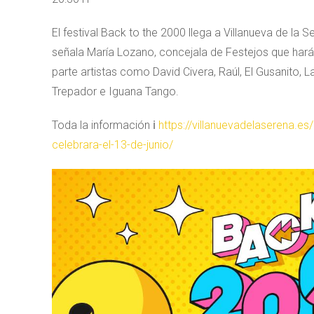
El festival Back to the 2000 llega a Villanueva de la S
señala María Lozano, concejala de Festejos que hará
parte artistas como David Civera, Raúl, El Gusanito, 
Trepador e Iguana Tango.
Toda la información ℹ️
https://villanuevadelaserena.es
celebrara-el-13-de-junio/