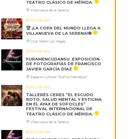
TEATRO CLÁSICO DE MÉRIDA.
Villanueva de la Serena
AGO 08 2026
🏆 ¡LA COPA DEL MUNDO LLEGA A
VILLANUEVA DE LA SERENA!⚽
Cine Teatro Las Vegas
AGO 08 2026
FURAMENCUDANSU. EXPOSICIÓN
DE FOTOGRAFÍAS DE FRANCISCO
JAVIER GARCÍA DÍAZ
Espacio Cultural "Rufino Mendoza"
AGO 09 2026
TALLERES CERES “EL ESCUDO
ROTO. SALUD MENTAL Y ESTIGMA
EN EL AYAX DE SÓFOCLES”
FESTIVAL INTERNACIONAL DE
TEATRO CLÁSICO DE MÉRIDA.
Villanueva de la Serena
AGO 09 2026