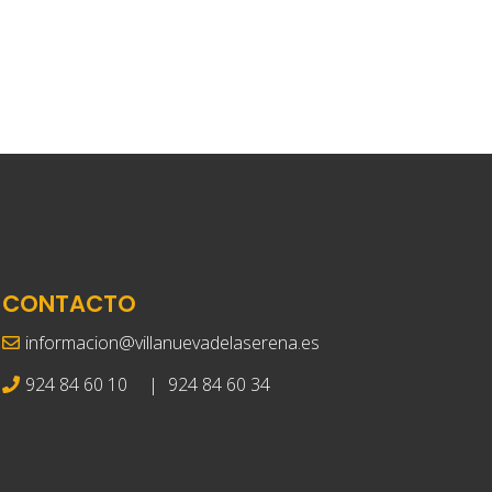
CONTACTO
informacion@villanuevadelaserena.es
924 84 60 10
|
924 84 60 34