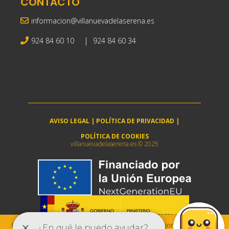
CONTACTO
informacion@villanuevadelaserena.es
|
924 84 60 10
924 84 60 34
AVISO LEGAL
|
POLÍTICA DE PRIVACIDAD
|
POLÍTICA DE COOKIES
villanuevadelaserena.es © 2025
Utilizamos cookies para asegurar que damos la mejor experiencia al