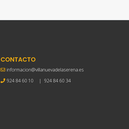
CONTACTO
informacion@villanuevadelaserena.es
924 84 60 10
|
924 84 60 34