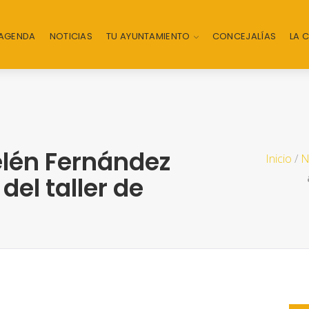
AGENDA
NOTICIAS
TU AYUNTAMIENTO
CONCEJALÍAS
LA 
elén Fernández
Inicio
/
N
del taller de