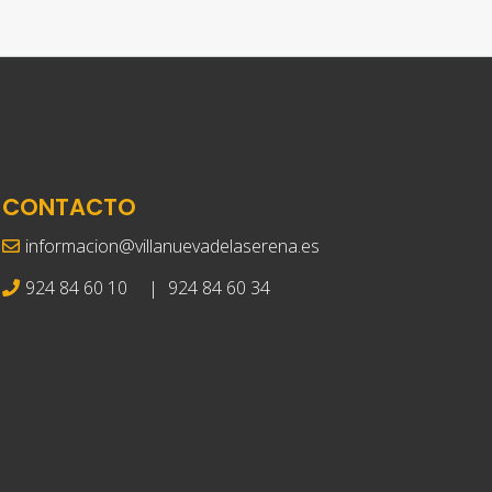
CONTACTO
informacion@villanuevadelaserena.es
924 84 60 10
|
924 84 60 34