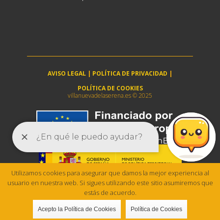
AVISO LEGAL
|
POLÍTICA DE PRIVACIDAD
|
POLÍTICA DE COOKIES
villanuevadelaserena.es © 2025
Utilizamos cookies para asegurar que damos la mejor experiencia al
usuario en nuestra web. Si sigues utilizando este sitio asumiremos que
estás de acuerdo.
Acepto la Política de Cookies
Política de Cookies