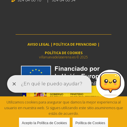
AVISO LEGAL
|
POLÍTICA DE PRIVACIDAD
|
POLÍTICA DE COOKIES
villanuevadelaserena.es © 2025
Utilizamos cookies para asegurar que damos la mejor experiencia al
usuario en nuestra web. Si sigues utilizando este sitio asumiremos que
estás de acuerdo.
Acepto la Política de Cookies
Política de Cookies