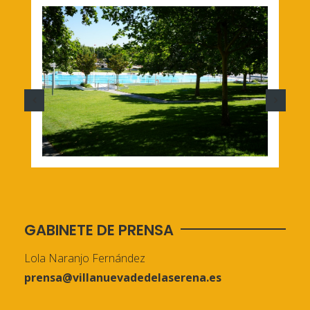
GABINETE DE PRENSA
Lola Naranjo Fernández
prensa@villanuevadedelaserena.es